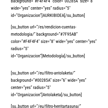
background=”#F4F4F4″ color=”00285A” size=”8″
wide=”yes” center=”yes” radius=”5″
id=”Organizacion”]AURKIBIDEA[/su_button]
[su_button url=”/es/rendicion-cuentas-
metodologia/” background=”#7F95AB”
color=”#F4F4F4″ size=”8″ wide=”yes” center=”yes”
radius=”5″
id=”Organizacion”]Metodología[/su_button]
[su_button url=”/eu/filtro-antolaketa/”
background=”#00285A” size=”6″ wide=”yes”
center=”yes” radius=”5″
id=”Organizacion”]Antolaketa[/su_button]
[su_button url=”/eu/filtro-herritartasuna/”